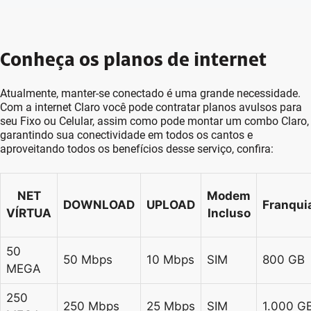
Conheça os planos de internet
Atualmente, manter-se conectado é uma grande necessidade.
Com a internet Claro você pode contratar planos avulsos para
seu Fixo ou Celular, assim como pode montar um combo Claro,
garantindo sua conectividade em todos os cantos e
aproveitando todos os benefícios desse serviço, confira:
NET
Modem
DOWNLOAD
UPLOAD
Franqu
VÍRTUA
Incluso
50
50 Mbps
10 Mbps
SIM
800 GB
MEGA
250
250 Mbps
25 Mbps
SIM
1.000 G