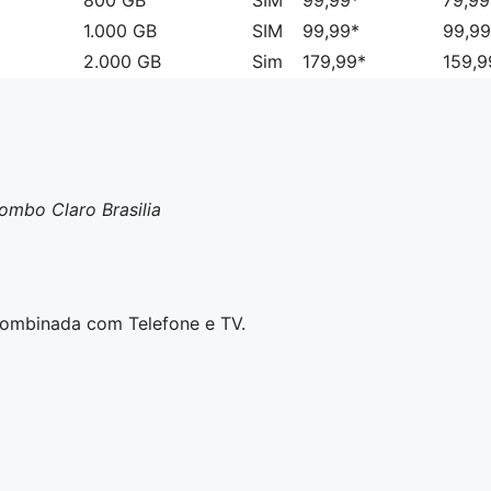
800 GB
SIM
99,99*
79,99
1.000 GB
SIM
99,99*
99,99
2.000 GB
Sim
179,99*
159,9
ombo Claro Brasilia
combinada com Telefone e TV.