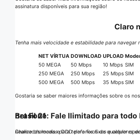
assinatura disponíveis para sua região!
Claro 
Tenha mais velocidade e estabilidade para navegar 
NET VÍRTUA
DOWNLOAD
UPLOAD
Modem
50
MEGA
50 Mbps
10 Mbps
SIM
250
MEGA
250 Mbps
25 Mbps
SIM
500
MEGA
500 Mbps
35 Mbps
SIM
Gostaria se saber maiores informações sobre os nos
Brasil 21
net Fone: Fale Ilimitado para todo 
Chamadas locais e DDD para fixos de qualquer opera
Realize chamadas para telefones fixos e celulares d