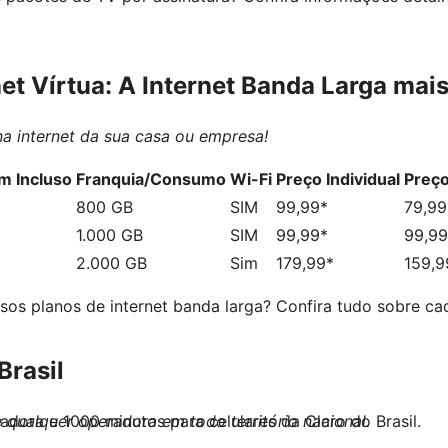
net Vírtua: A Internet Banda Larga mais
na internet da sua casa ou empresa!
 Incluso
Franquia/Consumo
Wi-Fi
Preço Individual
Preç
800 GB
SIM
99,99*
79,99
1.000 GB
SIM
99,99*
99,99
2.000 GB
Sim
179,99*
159,9
sos planos de internet banda larga? Confira tudo sobre c
Brasil
dora e 1000 minutos para celulares da Claro do Brasil.
e qualquer operadora em todo território nacional.