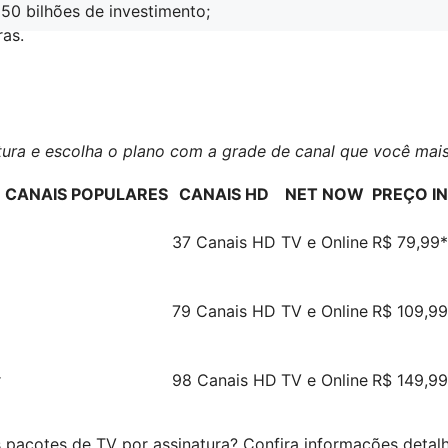
50 bilhões de investimento;
ras.
ura e escolha o plano com a grade de canal que você mais
CANAIS POPULARES
CANAIS HD
NET NOW
PREÇO IN
37 Canais HD
TV e Online
R$ 79,99*
79 Canais HD
TV e Online
R$ 109,99
r
98 Canais HD
TV e Online
R$ 149,99
s pacotes de TV por assinatura? Confira informações deta